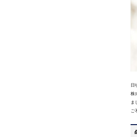
日
株
ま
ご