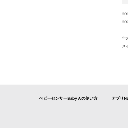
2
2
年
さ
ベビーセンサーBaby Aiの使い方
アプリNa