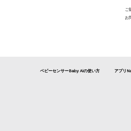
ご
お
ベビーセンサーBaby Aiの使い方
アプリNa