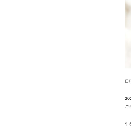
日
2
ご
引