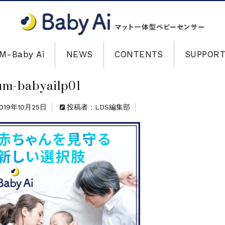
M-Baby Ai
NEWS
CONTENTS
SUPPOR
um-babyailp01
019年10月25日
投稿者：LDS編集部